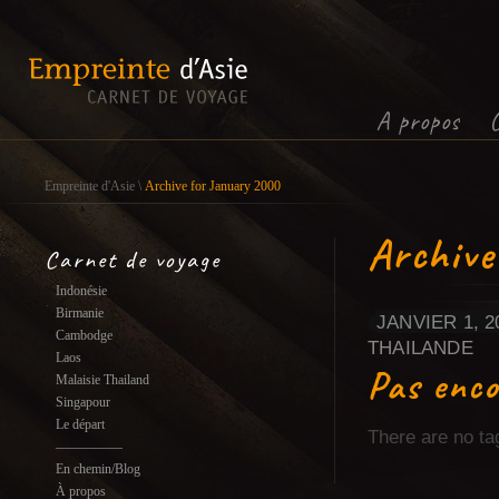
Ça te plait ?
Alors suis
A propos
Empreinte d'Asie
\
Archive for January 2000
Archive
Carnet de voyage
Indonésie
Birmanie
JANVIER 1, 2
Cambodge
THAILANDE
Laos
Pas enco
Malaisie Thailand
Singapour
Le départ
There are no ta
—————
En chemin/Blog
À propos