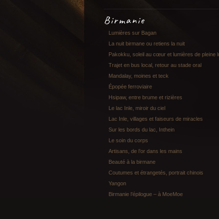
Birmanie
Lumières sur Bagan
La nuit birmane ou retiens la nuit
Pakokku, soleil au cœur et lumières de pleine 
Trajet en bus local, retour au stade oral
Mandalay, moines et teck
Épopée ferroviaire
Hsipaw, entre brume et rizières
Le lac Inle, miroir du ciel
Lac Inle, villages et faiseurs de miracles
Sur les bords du lac, Inthein
Le soin du corps
Artisans, de l’or dans les mains
Beauté à la birmane
Coutumes et étrangetés, portrait chinois
Yangon
Birmanie l’épilogue – à MoeMoe