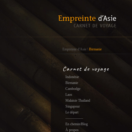
Empreinte d'Asie
\
Birmanie
Carnet de voyage
Indonésie
Birmanie
Cambodge
Laos
Malaisie Thailand
Singapour
Le départ
—————
En chemin/Blog
À propos