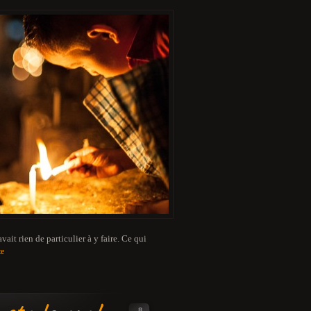
vait rien de particulier à y faire. Ce qui
te
8