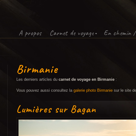
Ça te plait ?
Alors suis nous sur
Instagram
,
Facebook
ou
Twitter
:)
A propos
Carnet de voyage
En chemin /
Birmanie
Les derniers articles du
carnet de voyage en Birmanie
:
Vous pouvez aussi consultez la
galerie photo Birmanie
sur le site d
Lumières sur Bagan