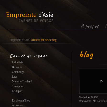
Ça te plait ?
Alors suis
A propos
Empreinte d'Asie
\
Archive for news blog
blog
Carnet de voyage
Indonésie
Birmanie
Cambodge
Laos
Malaisie Thailand
Singapour
Le départ
—————
Posted in:
BLOG
En chemin/Blog
Comments:
No commen
À propos