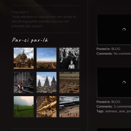
Copyright ©
Toute utilisation ou reproduction des textes et
des photographies interdite sans accord
préalable des auteurs.
Par-ci par-là
Posted in:
BLOG
Comments:
No commen
Posted in:
BLOG
Comments:
3 comment
Tags:
animaux
,
asie
,
jun