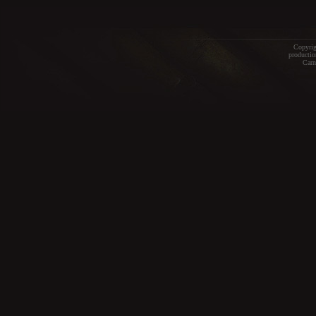
Copyrig
productio
Carn