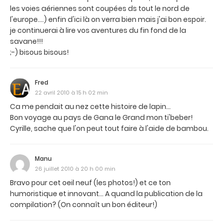
les voies aériennes sont coupées ds tout le nord de
l'europe....) enfin d'ici là on verra bien mais j'ai bon espoir.
je continuerai à lire vos aventures du fin fond de la
savane!!!
;-) bisous bisous!
Fred
22 avril 2010 à 15 h 02 min
Ca me pendait au nez cette histoire de lapin...
Bon voyage au pays de Gana le Grand mon ti'beber!
Cyrille, sache que l'on peut tout faire à l'aide de bambou.
Manu
26 juillet 2010 à 20 h 00 min
Bravo pour cet oeil neuf (les photos!) et ce ton
humoristique et innovant... A quand la publication de la
compilation? (On connaît un bon éditeur!)